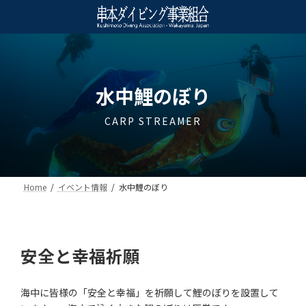
コ
ナ
ン
ビ
テ
ゲ
ン
ー
ツ
シ
へ
ョ
ス
ン
水中鯉のぼり
キ
に
ッ
移
CARP STREAMER
プ
動
Home
イベント情報
水中鯉のぼり
安全と幸福祈願
海中に皆様の「安全と幸福」を祈願して鯉のぼりを設置して